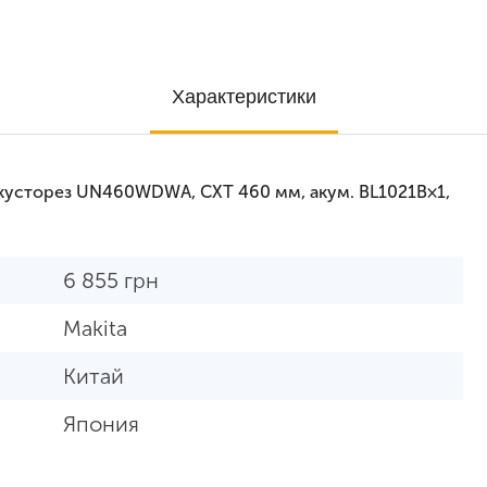
Характеристики
кусторез UN460WDWA, CXT 460 мм, акум. BL1021B×1,
6 855
грн
Makita
Китай
Япония