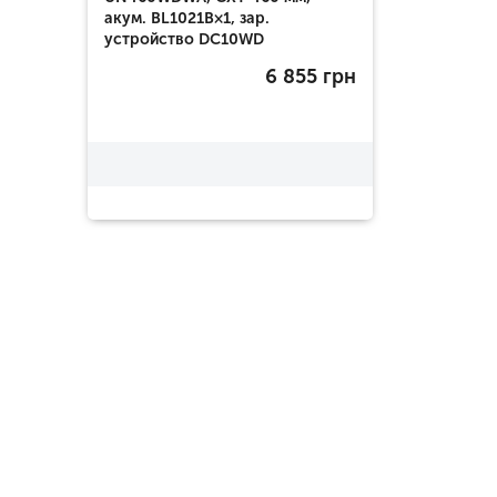
акум. BL1021B×1, зар.
устройство DC10WD
6 855
грн