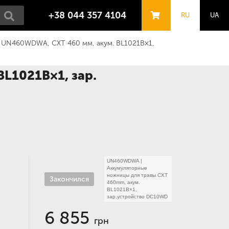
+38 044 357 4104
RU
UA
 UN460WDWA, CXT 460 мм, акум. BL1021B×1,
L1021B×1, зар.
UN460WDWA
|
Аккумуляторные
ножницы для травы CXT
Закончился
460mm, акум.
BL1021B×1,
зар.устройство DC10WD
6 855
грн