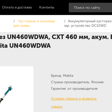
Оплата и доставка
Контакты
Кусторезы и ножницы
Аккумуляторный кусторез
т
для травы
зар. устройство DC10WD
з UN460WDWA, CXT 460 мм, акум. B
kita UN460WDWA
Бренд
Makita
Страна-производитель
Япония
Гарантия
от производителя
Условия обмена и возврата
товара