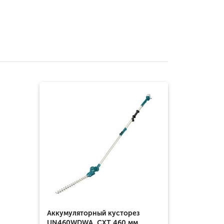
Аккумуляторный кусторез
UN460WDWA, CXT 460 мм,