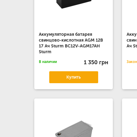
Аккумуляторная батарея
Акку
свинцово-кислотная AGM 12B
свин
17 Ач Sturm BC12V-AGM17AH
Ач S
Sturm
1 350 грн
В наличии
Зако
Купить