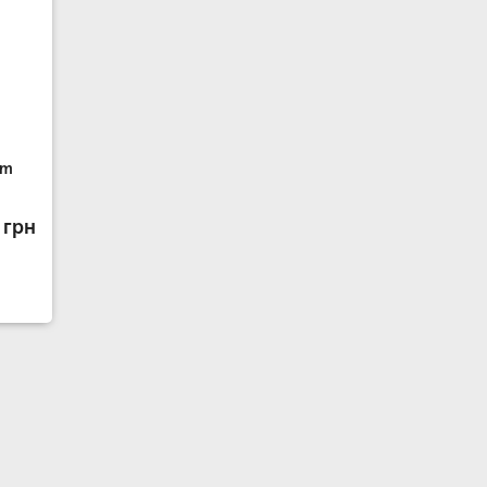
rm
 грн