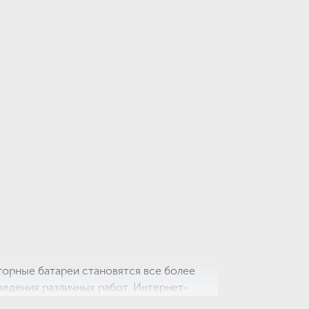
торные батареи становятся все более
едения различных работ. Интернет-
одойдут для любого строительного или