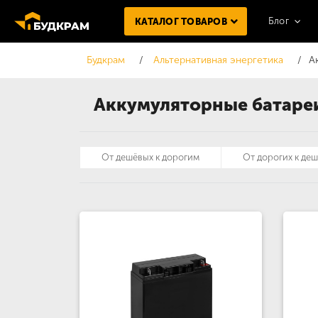
Блог
КАТАЛОГ ТОВАРОВ
Будкрам
Альтернативная энергетика
А
Аккумуляторные батаре
От дешёвых к дорогим
От дорогих к де