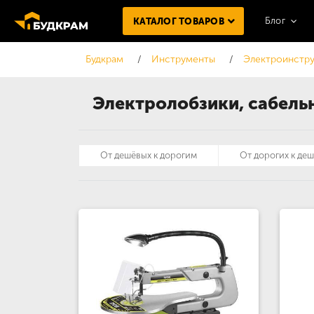
Блог
КАТАЛОГ ТОВАРОВ
Будкрам
Инструменты
Электроинстру
Электролобзики, сабель
От дешёвых к дорогим
От дорогих к де