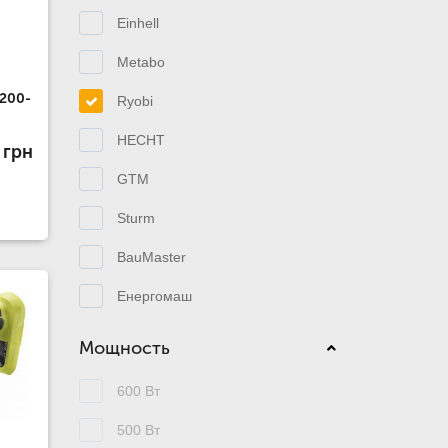
Einhell
Metabo
1200-
Ryobi
HECHT
 грн
GTM
Sturm
BauMaster
Енергомаш
Мощность
600 Вт
500 Вт