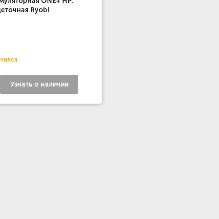
муляторная ONE+ НР,
еточная Ryobi
нчился
Узнать о наличии