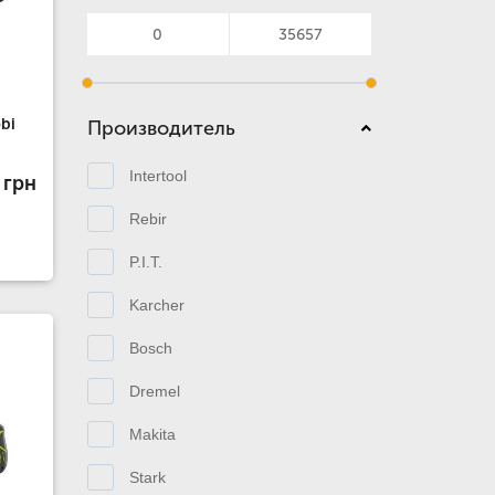
bi
Производитель
Intertool
 грн
Rebir
P.I.T.
Karcher
Bosch
Dremel
Makita
Stark