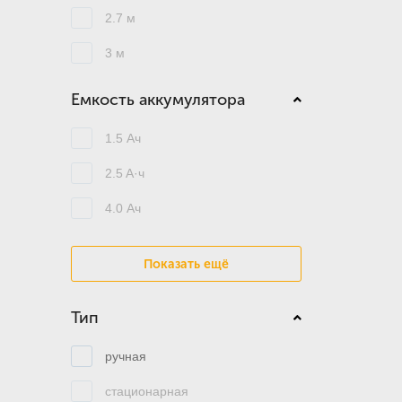
2.7 м
3 м
Емкость аккумулятора
1.5 Ач
2.5 A·ч
4.0 Ач
Показать ещё
Тип
ручная
стационарная