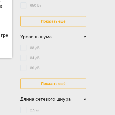
+
650 Вт
4)
Показать ещё
 грн
Уровень шума
88 дБ
84 дБ
86 дБ
Показать ещё
Длина сетевого шнура
2.5 м