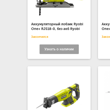
Аккумуляторный лобзик Ryobi
Акку
One+ RJS18-0, без акб Ryobi
One+
Закончился
Зако
Узнать о наличии