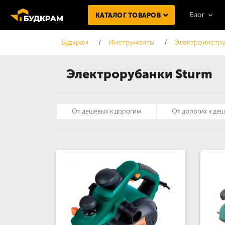
Блог
КАТАЛОГ ТОВАРОВ
Будкрам
Инструменты
Электроинстру
Электрорубанки Sturm
От дешёвых к дорогим
От дорогих к де