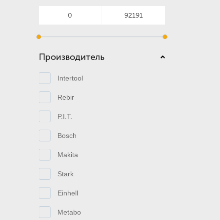
Производитель
Intertool
Rebir
P.I.T.
Bosch
Makita
Stark
Einhell
Metabo