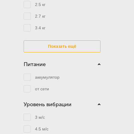
2.5 кг
2.7 кг
3.4 кг
Показать ещё
Питание
аккумулятор
от сети
Уровень вибрации
3 м/с
4.5 м/с