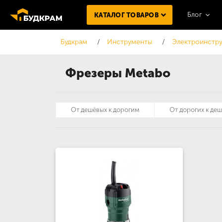
Блог
КАТАЛОГ ТОВАРОВ
Будкрам
Инструменты
Электроинстру
Фрезеры Metabo
От дешёвых к дорогим
От дорогих к де