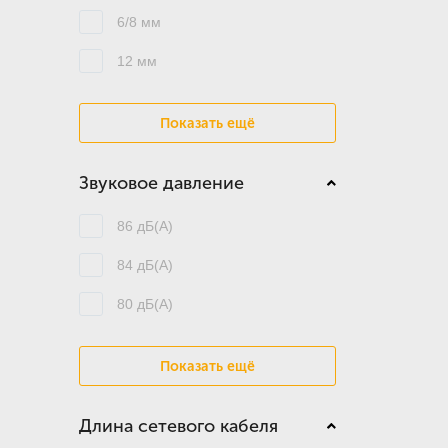
6/8 мм
12 мм
Показать ещё
Звуковое давление
86 дБ(А)
84 дБ(А)
80 дБ(А)
Показать ещё
Длина сетевого кабеля