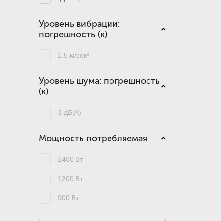
Уровень вибрации:
погрешность (к)
1.5 м/сек²
Уровень шума: погрешность
(к)
3 дБ(А)
Мощность потребляемая
1400 Вт
1200 Вт
900 Вт