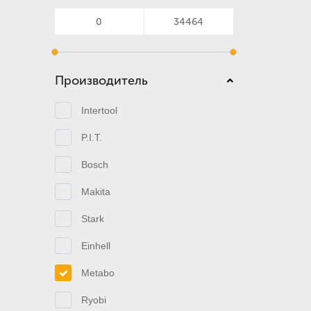
Производитель
Intertool
P.I.T.
Bosch
Makita
Stark
Einhell
Metabo
Ryobi