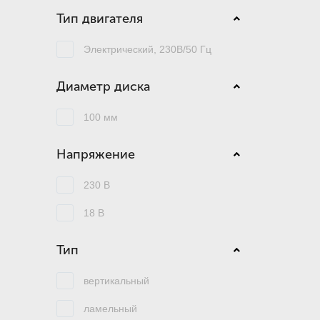
Тип двигателя
Электрический, 230В/50 Гц
Диаметр диска
100 мм
Напряжение
230 В
18 В
Тип
вертикальный
ламельный