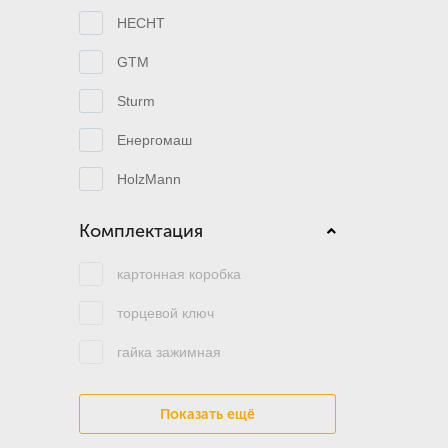
HECHT
GTM
Sturm
Енергомаш
HolzMann
Комплектация
картонная коробка
торцевой ключ
гайка зажимная
Показать ещё