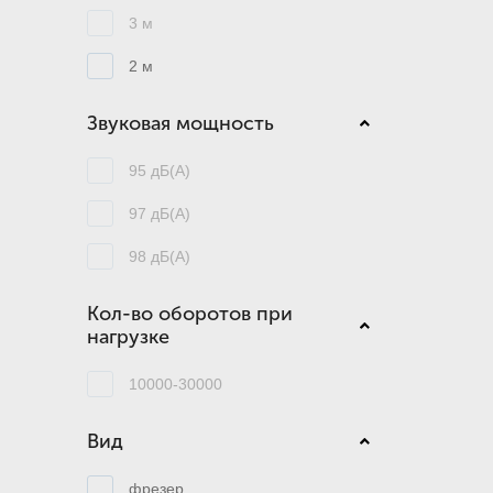
3 м
2 м
Звуковая мощность
95 дБ(А)
97 дБ(А)
98 дБ(А)
Кол-во оборотов при
нагрузке
10000-30000
Вид
фрезер