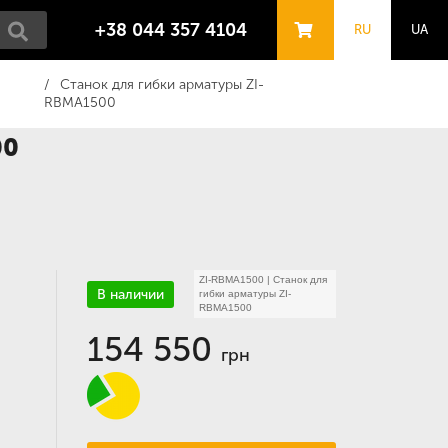
+38 044 357 4104
RU
UA
Станок для гибки арматуры ZI-
RBMA1500
00
ZI-RBMA1500
|
Станок для
В наличии
гибки арматуры ZI-
RBMA1500
154 550
грн