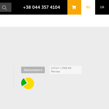
+38 044 357 4104
RU
UA
127117
|
7085-K8
Закончился
Люстра