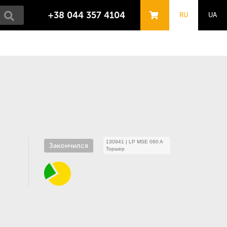
+38 044 357 4104
RU
UA
130941
|
LP MSE 060 A
Закончился
Торшер