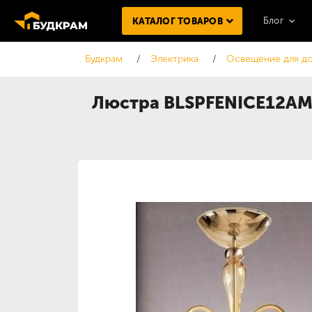
Блог
КАТАЛОГ ТОВАРОВ
Будкрам
Электрика
Освещение для д
Люстра BLSPFENICE12A