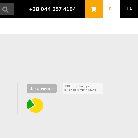
+38 044 357 4104
RU
UA
130765
|
Люстра
Закончился
BLSPFENICE12AMCR