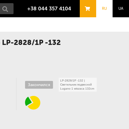
+38 044 357 4104
RU
UA
e LP-2828/1P -132
LP-2828/1P -132
|
Закончился
Светильник подвесной
Lugano 1 wiszaca 132cm