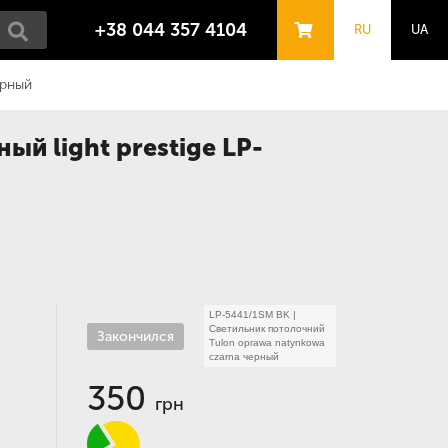
+38 044 357 4104
RU
UA
ерный
й light prestige LP-
LP-5441/1SM BK
|
Светильник потолочний
Закончился
Tulon oprawa natynkowa
czarna черный
350
грн