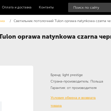
Оплата и доставка
Контакты
ома
Светильник потолочний Tulon oprawa natynkowa czarna ч
ulon oprawa natynkowa czarna черны
Бренд
light prestige
Страна-производитель
Польша
Гарантия
от производителя
Условия обмена и возврата
товара