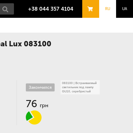
+38 044 357 4104
RU
UA
al Lux 083100
083100
|
Встраиваемый
Закончился
светильник под лампу
GU10, серебристый
76
грн