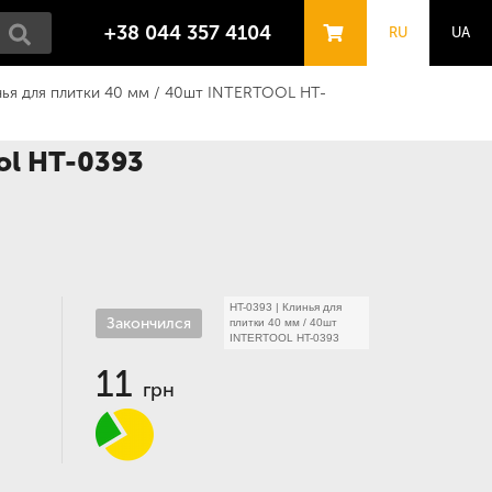
+38 044 357 4104
RU
UA
нья для плитки 40 мм / 40шт INTERTOOL HT-
ol HT-0393
HT-0393
|
Клинья для
Закончился
плитки 40 мм / 40шт
INTERTOOL HT-0393
11
грн