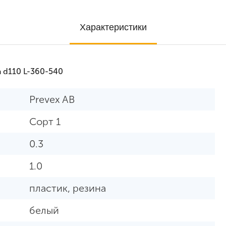
Характеристики
 d110 L-360-540
Prevex AB
Сорт 1
0.3
1.0
пластик, резина
белый