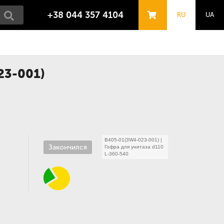
+38 044 357 4104
RU
UA
23-001)
B405-01(3W4-023-001)
|
Закончился
Гофра для унитаза d110
L-360-540