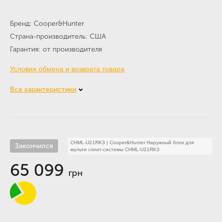
Бренд
Cooper&Hunter
Страна-производитель
США
Гарантия
от производителя
Условия обмена и возврата товара
Все характеристики
CHML-U21RK3
|
Cooper&Hunter Наружный блок для
Закончился
мульти сплит-системы CHML-U21RK3
65 099
грн