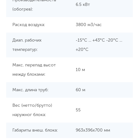
6.5 кBт
(обогрев):
Расход воздуха:
3800 м3/час
Диап. рабочих
-15°C ... +43°C -20°C ...
температур:
+20°C
Макс. перепад высот
10 м
между блоками:
Макс. длина труб:
60 м
Вес (нетто/брутто)
55
наружног блока:
Габариты внеш. блока:
963x396x700 мм