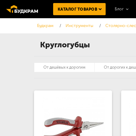
Блог
КАТАЛОГ ТОВАРОВ
Будкрам
Инструменты
Столярно-слес
Круглогубцы
От дешёвых к дорогим
От дорогих к де