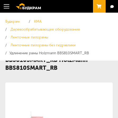
Будкрам
KMA
Деревообрабатывающее оборудование
Ленточные пилорамы
Ленточные пилорамы без гидравлики
Удлинение рамы Holzmann
Удлинение рамы Holzmann BBS810SMART_RB
BBS810SMART_RB HolzMann
BBS810SMART_RB