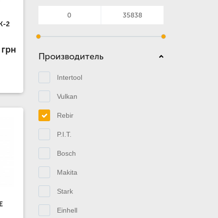
K-2
 грн
Производитель
Intertool
Vulkan
Rebir
P.I.T.
Bosch
Makita
Stark
E
Einhell