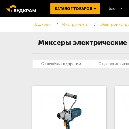
Блог
КАТАЛОГ ТОВАРОВ
Будкрам
Инструменты
Электроинстру
Миксеры электрические 
От дешёвых к дорогим
От дорогих к де