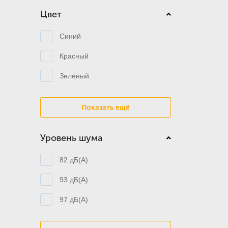
Цвет
Синий
Красный
Зелёный
Показать ещё
Уровень шума
82 дБ(А)
93 дБ(А)
97 дБ(А)