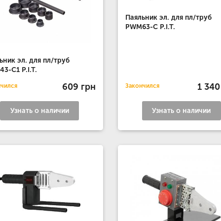
Паяльник эл. для пл/труб
PWM63-C P.I.T.
ьник эл. для пл/труб
3-С1 P.I.T.
609 грн
1 340
нчился
Закончился
Узнать о наличии
Узнать о наличии