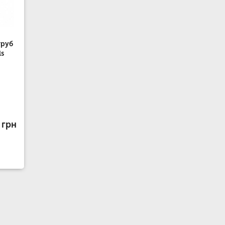
труб
ls
 грн