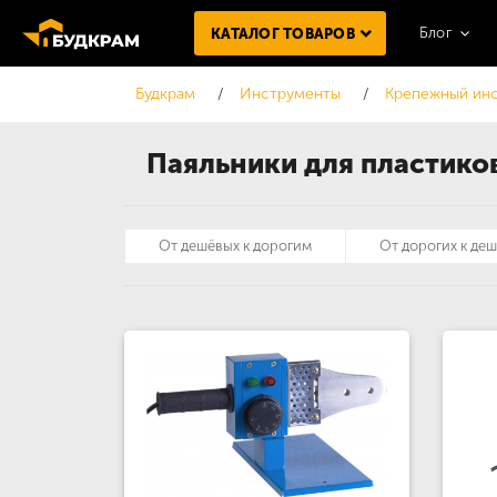
Блог
КАТАЛОГ ТОВАРОВ
Будкрам
Инструменты
Крепежный ин
Паяльники для пластико
От дешёвых к дорогим
От дорогих к де