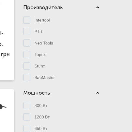
Производитель
Intertool
P.I.T.
0-
Neo Tools
ol
 грн
Topex
Sturm
BauMaster
Мощность
800 Вт
1200 Вт
650 Вт