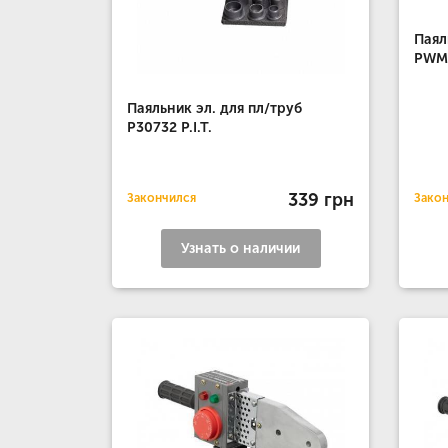
Паял
PWM3
Паяльник эл. для пл/труб
P30732 P.I.T.
339 грн
Закончился
Зако
Узнать о наличии