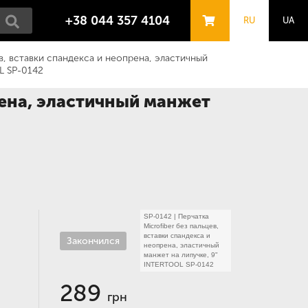
+38 044 357 4104
RU
UA
ев, вставки спандекса и неопрена, эластичный
L SP-0142
рена, эластичный манжет
SP-0142
|
Перчатка
Microfiber без пальцев,
вставки спандекса и
Закончился
неопрена, эластичный
манжет на липучке, 9"
INTERTOOL SP-0142
289
грн