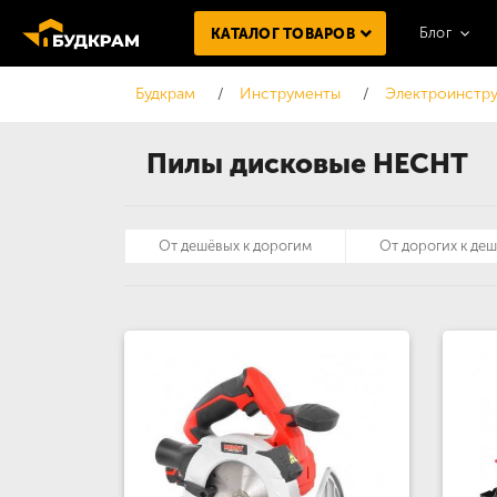
Блог
КАТАЛОГ ТОВАРОВ
Будкрам
Инструменты
Электроинстру
Пилы дисковые HECHT
От дешёвых к дорогим
От дорогих к де