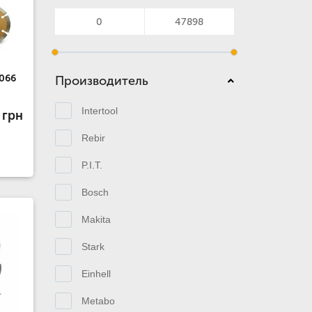
066
Производитель
Intertool
 грн
Rebir
P.I.T.
Bosch
Makita
Stark
Einhell
Metabo