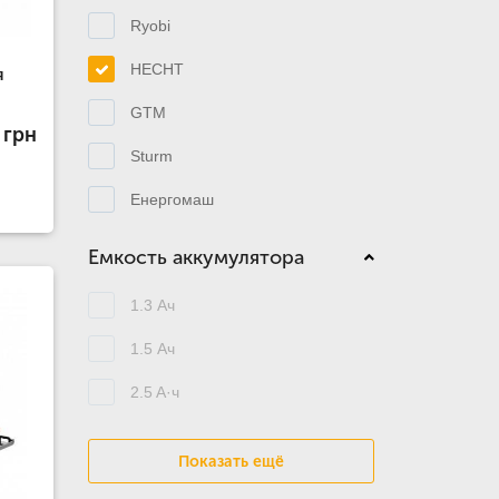
Ryobi
HECHT
я
GTM
 грн
Sturm
Енергомаш
Емкость аккумулятора
1.3 Ач
1.5 Ач
2.5 A·ч
Показать ещё