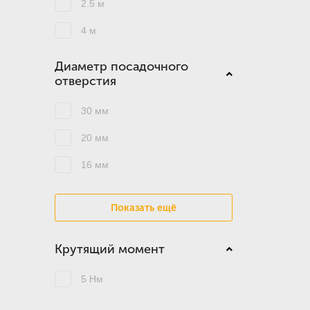
2.5 м
4 м
Диаметр посадочного
отверстия
30 мм
20 мм
16 мм
Показать ещё
Крутящий момент
5 Нм