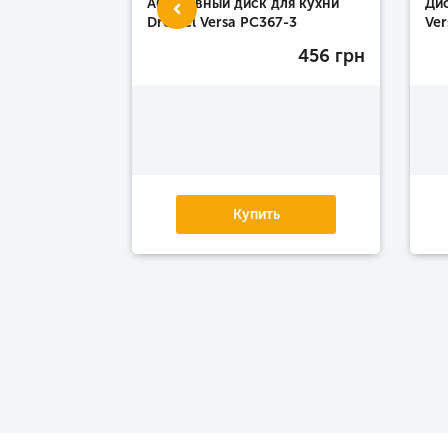
Абразивный диск для кухни
Дис
Dremel Versa PC367-3
Ver
456 грн
аличии
Купить