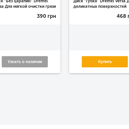
к "Без царапин" Dremel
Диск "Губка" Dremel Versa 
sa Для мягкой очистки грязи
деликатных поверхностей
390 грн
468 
Узнать о наличии
Купить