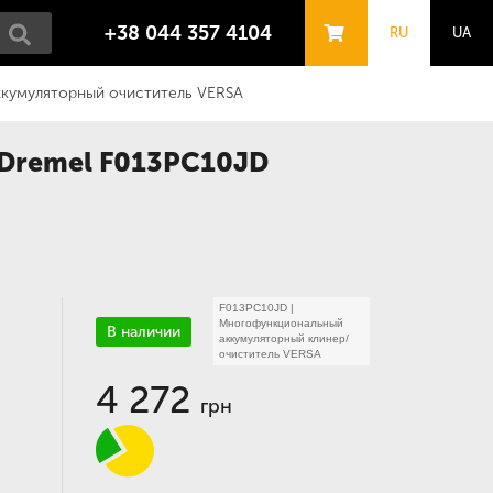
+38 044 357 4104
RU
UA
кумуляторный очиститель VERSA
Dremel F013PC10JD
F013PC10JD
|
Многофункциональный
В наличии
аккумуляторный клинер/
очиститель VERSA
4 272
грн