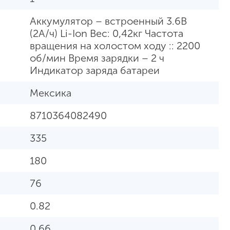
Аккумулятор – встроенный 3.6В
(2А/ч) Li-Ion Вес: 0,42кг Частота
вращения на холостом ходу :: 2200
об/мин Время зарядки – 2 ч
Индикатор заряда батареи
Мексика
8710364082490
335
180
76
0.82
0.66