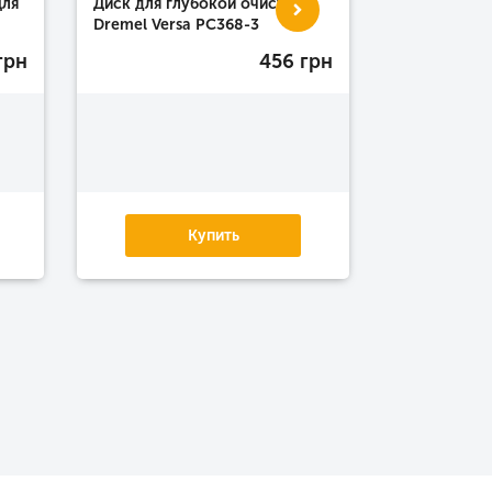
Диск "Трудн
Для
Диск для глубокой очистки
Versa для о
Dremel Versa PC368-3
сложных за
грн
456 грн
Купить