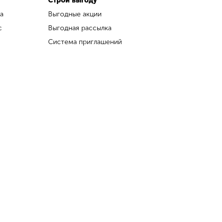
Строй выгоду
а
Выгодные акции
с
Выгодная рассылка
Система приглашений