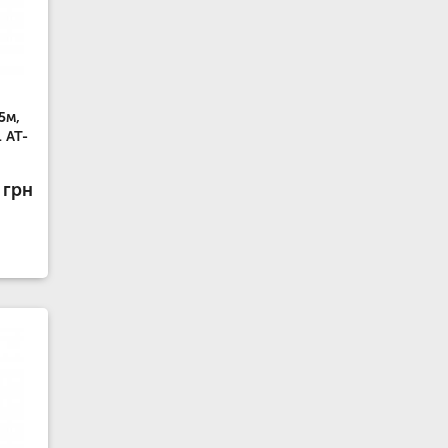
5м,
 AT-
 грн