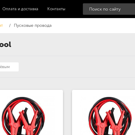
Оплата и доставка
Контакты
нт
Пусковые провода
ool
шёвым