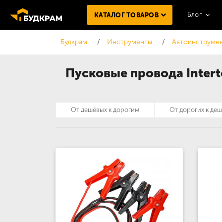
Блог
КАТАЛОГ ТОВАРОВ
Будкрам
Инструменты
Автоинструме
Пусковые провода Intert
От дешёвых к дорогим
От дорогих к де