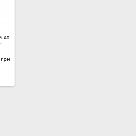
, до
-
 грн