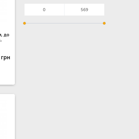
, до
-
 грн