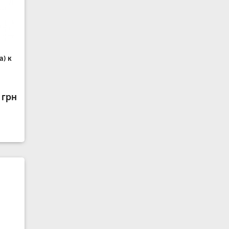
а) к
 грн