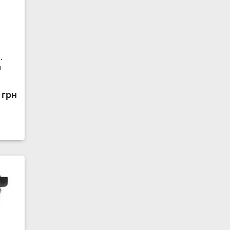
.
л
 грн