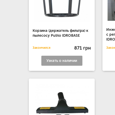
Инже
Корзина (держатель фильтра) к
с ре
пылесосу Pulito IDROBASE
IDR
871 грн
Закончился
Зако
Узнать о наличии