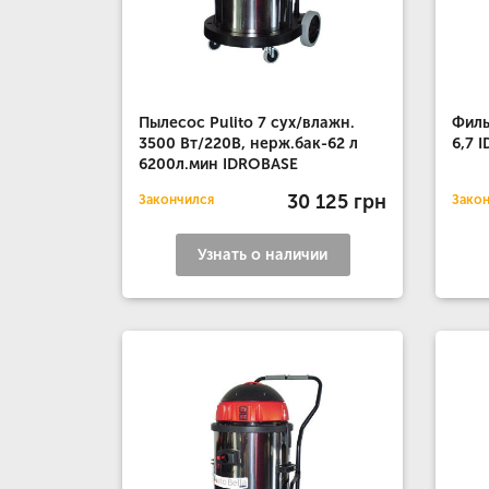
Пылесос Pulito 7 сух/влажн.
Филь
3500 Вт/220В, нерж.бак-62 л
6,7 
6200л.мин IDROBASE
30 125 грн
Закончился
Зако
Узнать о наличии