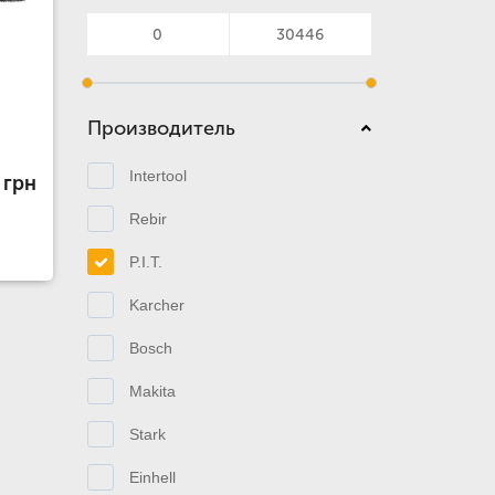
Производитель
Intertool
 грн
Rebir
P.I.T.
Karcher
Bosch
Makita
Stark
Einhell