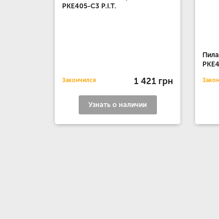
PKE405-C3 P.I.T.
Пила
PKE4
1 421 грн
Закончился
Зако
Узнать о наличии