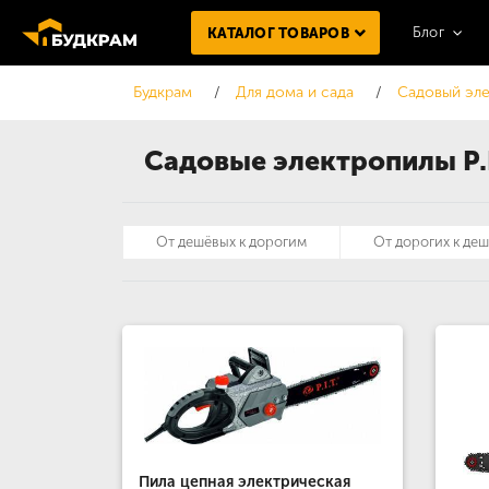
Блог
КАТАЛОГ ТОВАРОВ
Будкрам
Для дома и сада
Садовый эл
Садовые электропилы P.I
От дешёвых к дорогим
От дорогих к де
Пила цепная электрическая