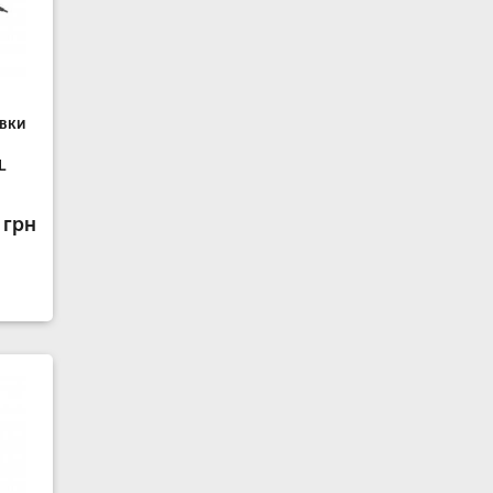
вки
L
 грн