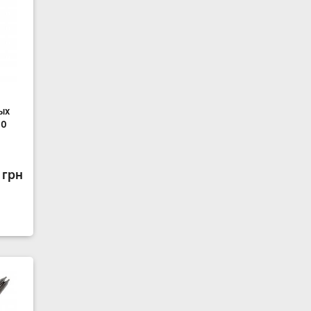
ых
80
 грн