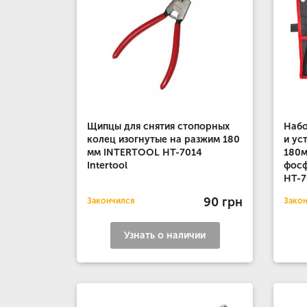
Щипцы для снятия стопорных
Набо
колец изогнутые на разжим 180
и ус
мм INTERTOOL HT-7014
180м
Intertool
фос
HT-7
90 грн
Закончился
Зако
Узнать о наличии