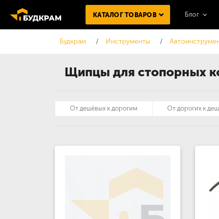
Блог
КАТАЛОГ ТОВАРОВ
Будкрам
Инструменты
Автоинструме
Щипцы для стопорных к
От дешёвых к дорогим
От дорогих к де