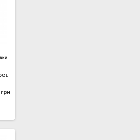
вки
TOOL
 грн