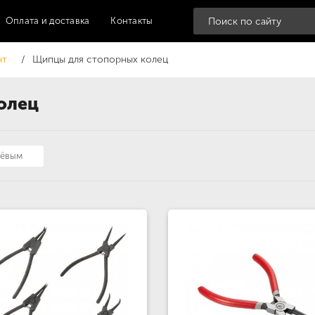
Оплата и доставка
Контакты
нт
Щипцы для стопорных колец
олец
шёвым