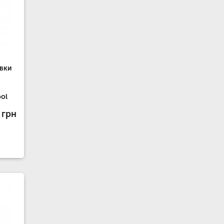
вки
ol
 грн