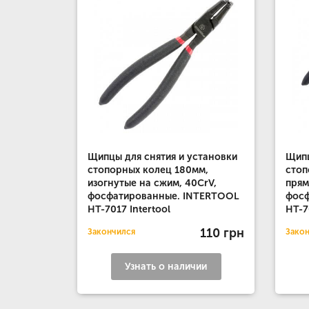
Щипцы для снятия и установки
Щипц
стопорных колец 180мм,
стоп
изогнутые на сжим, 40CrV,
прям
фосфатированные. INTERTOOL
фос
HT-7017 Intertool
HT-7
110 грн
Закончился
Зако
Узнать о наличии