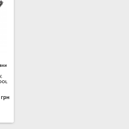
вки
V,
TOOL
 грн