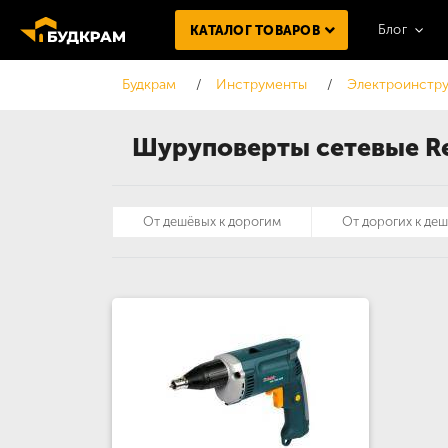
Блог
КАТАЛОГ ТОВАРОВ
Будкрам
Инструменты
Электроинстру
Шуруповерты сетевые Re
От дешёвых к дорогим
От дорогих к де