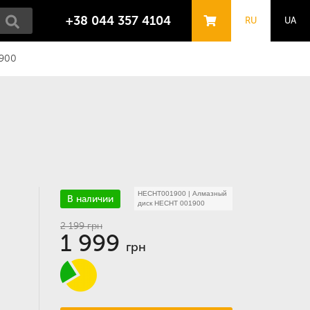
+38 044 357 4104
RU
UA
1900
HECHT001900
|
Алмазный
В наличии
диск HECHT 001900
2 199
грн
1 999
грн