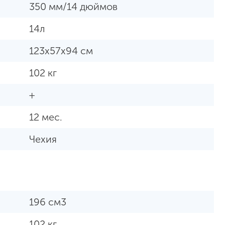
350 мм/14 дюймов
14л
123х57х94 см
102 кг
+
12 мес.
Чехия
196 см3
102 кг