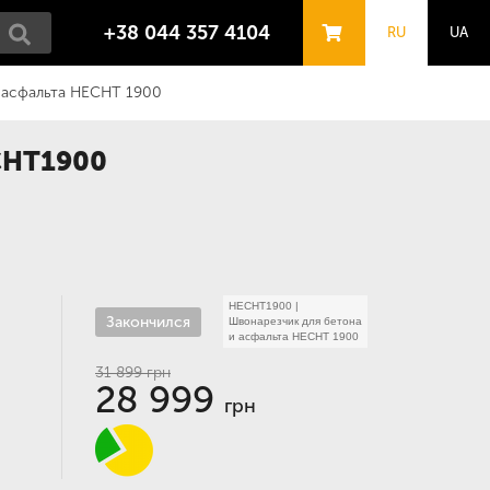
+38 044 357 4104
RU
UA
 асфальта HECHT 1900
CHT1900
HECHT1900
|
Закончился
Швонарезчик для бетона
и асфальта HECHT 1900
31 899
грн
28 999
грн