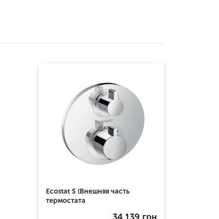
Ecostat S (Внешняя часть
термостата
34 139
грн