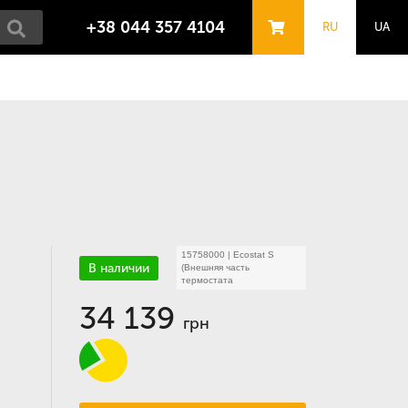
+38 044 357 4104
RU
UA
15758000
|
Ecostat S
В наличии
(Внешняя часть
термостата
34 139
грн