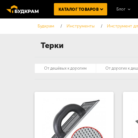
Блог
КАТАЛОГ ТОВАРОВ
Будкрам
Инструменты
Инструмент дл
Терки
От дешёвых к дорогим
От дорогих к де