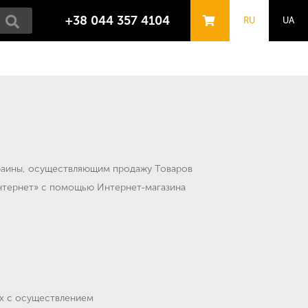
+38 044 357 4104
RU
UA
краины, осуществляющим продажу Товаров
нтернет» с помощью Интернет-магазина
ых с осуществлением