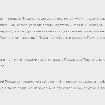
м — продажа Товаров по договору розничной купли-продажи, за
исанием Товара, условия оплаты, поставки и гарантий, содержащ
оммерции», договор розничной купли-продажи считается заключен
Покупателем настоящей Публичной оферты и согласия Покупател
ничной купли-продажи является выдача Продавцом Покупателю ка
ра.
й Продавцу, расположенный в сети «Интернет» по адресам: budkr
, а также сведения, необходимые при совершении покупки, в том
.