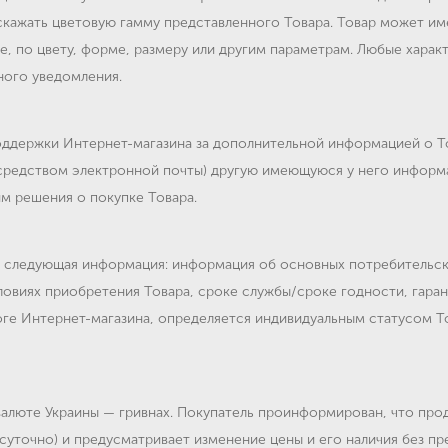
скажать цветовую гамму представленного Товара. Товар может им
е, по цвету, форме, размеру или другим параметрам. Любые харак
ного уведомления.
оддержки Интернет-магазина за дополнительной информацией о Т
осредством электронной почты) другую имеющуюся у него информ
им решения о покупке Товара.
 следующая информация: информация об основных потребительски
словиях приобретения Товара, сроке службы/сроке годности, гара
логе Интернет-магазина, определяется индивидуальным статусом 
валюте Украины — гривнах. Покупатель проинформирован, что про
суточно) и предусматривает изменение цены и его наличия без п