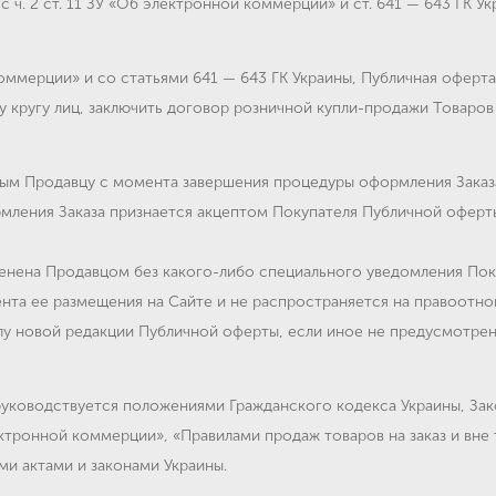
 ч. 2 ст. 11 ЗУ «Об электронной коммерции» и ст. 641 — 643 ГК Ук
 коммерции» и со статьями 641 — 643 ГК Украины, Публичная офер
 кругу лиц, заключить договор розничной купли-продажи Товаров
ым Продавцу с момента завершения процедуры оформления Заказ
ления Заказа признается акцептом Покупателя Публичной оферты
енена Продавцом без какого-либо специального уведомления Пок
ента ее размещения на Сайте и не распространяется на правоотн
илу новой редакции Публичной оферты, если иное не предусмотре
руководствуется положениями Гражданского кодекса Украины, Зак
ктронной коммерции», «Правилами продаж товаров на заказ и вне
и актами и законами Украины.