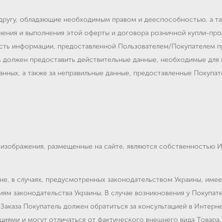
 другу, обладающие необходимым правом и дееспособностью, а т
ения и выполнения этой оферты и договора розничной купли-прод
ость информации, предоставленной Пользователем/Покупателем пр
ь должен предоставить действительные данные, необходимые для 
данных, а также за неправильные данные, предоставленные Покупа
 изображения, размещенные на сайте, являются собственностью И
ине, в случаях, предусмотренных законодательством Украины, им
ям законодательства Украины. В случае возникновения у Покупат
м Заказа Покупатель должен обратиться за консультацией в Инте
иями и могут отличаться от фактического внешнего вида Товара.