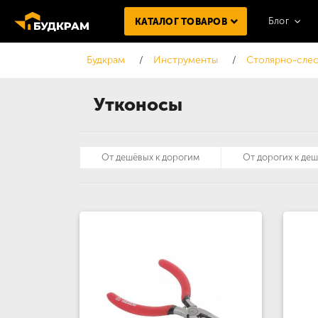
Блог
КАТАЛОГ ТОВАРОВ
Будкрам
Инструменты
Столярно-слес
Утконосы
От дешёвых к дорогим
От дорогих к де