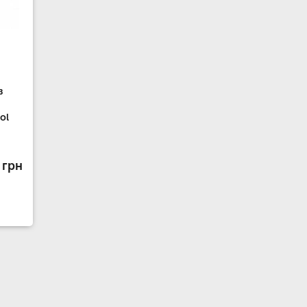
з
ol
 грн