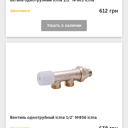
Ветиль однотрубный Icma 1/2" №903 Icma
612 грн
Закончился
Узнать о наличии
Вентиль однотрубный Icma 1/2" №856 Icma