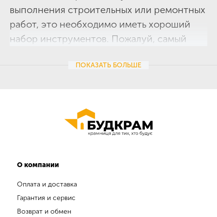
выполнения строительных или ремонтных
работ, это необходимо иметь хороший
набор инструментов. Пожалуй, самый
большой вопрос, когда дело касается
ПОКАЗАТЬ
БОЛЬШЕ
сохранности инструментов, заключается
в том, чтобы защитить их от повреждений
и износа при использовании
и транспортировке. Разумным выбором
являются ящики для инструментов.
Магазин «
Будкрам
» предлагает широкий
ассортимент высококачественных ящиков
О компании
для инструментов, которые обладают
Оплата и доставка
всеми необходимыми функциональными
Гарантия и сервис
характеристиками. Наша коллекция
Возврат и обмен