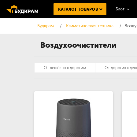
Блог
КАТАЛОГ ТОВАРОВ
Будкрам
Климатическая техника
Возду
Воздухоочистители
От дешёвых к дорогим
От дорогих к де