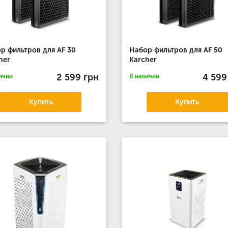
р фильтров для AF 30
Набор фильтров для AF 50
her
Karcher
2 599 грн
4 599
ичии
В наличии
Купить
Купить