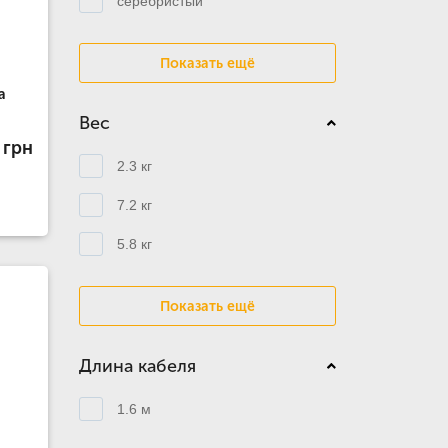
серебристый
Показать ещё
a
Вес
 грн
2.3 кг
7.2 кг
5.8 кг
Показать ещё
Длина кабеля
1.6 м