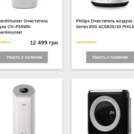
er&Hunter Очиститель
Philips Очиститель воздуха
уха CH-P55W5I
Series 800 AC0820/10 PHILI
per&Hunter
12 499 грн
нчился
Закончился
Узнать о наличии
Узнать о наличии