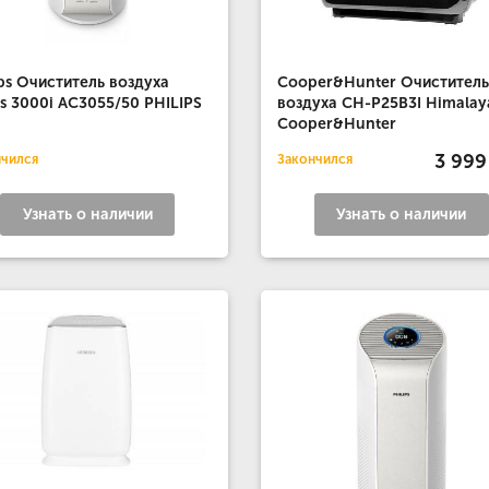
ips Очиститель воздуха
Cooper&Hunter Очиститель
es 3000i AC3055/50 PHILIPS
воздуха CH-P25B3I Himalay
Cooper&Hunter
3 999
нчился
Закончился
Узнать о наличии
Узнать о наличии