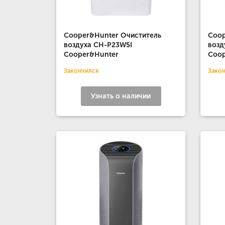
Cooper&Hunter Очиститель
Coop
воздуха CH-P23W5I
возд
Cooper&Hunter
Coo
Закончился
Зако
Узнать о наличии