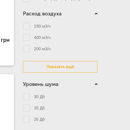
Расход воздуха
190 м3/ч
400 м3/ч
 грн
200 м3/ч
Показать ещё
Уровень шума
30 Дб
35 Дб
26 Дб