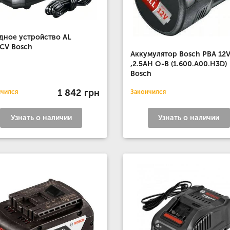
дное устройство AL
CV Bosch
Аккумулятор Bosch PBA 12
,2.5AH O-B (1.600.A00.H3D)
Bosch
1 842 грн
нчился
Закончился
Узнать о наличии
Узнать о наличии