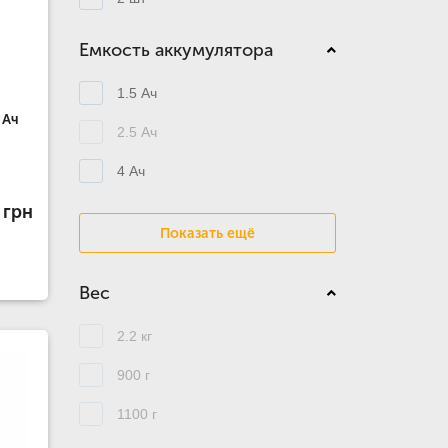
Емкость аккумулятора
1.5 Ач
 Ач
2.5 Ач
4 Ач
 грн
Показать ещё
Вес
2.2 кг
900 г
1100 г