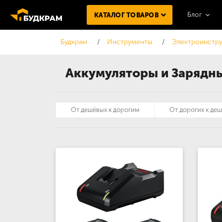
Блог
КАТАЛОГ ТОВАРОВ
Будкрам
Инструменты
Электроинстру
Аккумуляторы и Зарядны
От дешёвых к дорогим
От дорогих к де