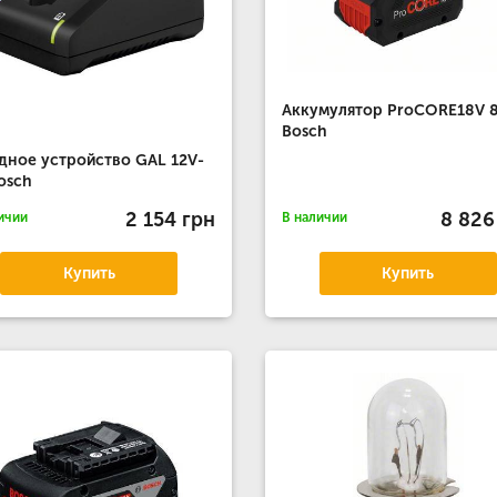
Аккумулятор ProCORE18V 
Bosch
дное устройство GAL 12V-
osch
2 154 грн
8 826
ичии
В наличии
Купить
Купить