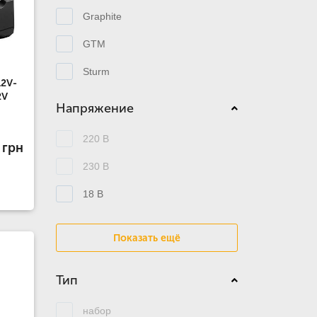
Graphite
GTM
Sturm
12V-
2V
Напряжение
220 В
 грн
230 В
18 В
Показать ещё
Тип
набор