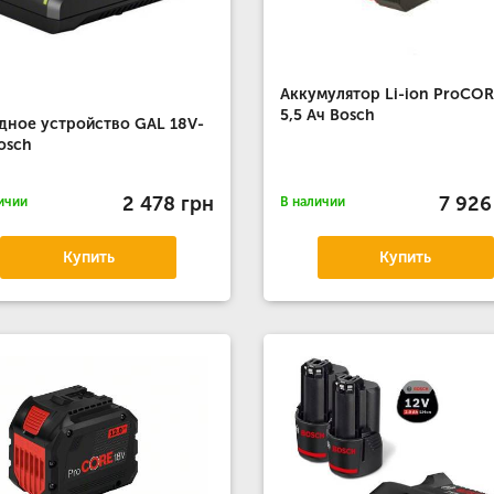
Аккумулятор Li-ion ProCO
5,5 Aч Bosch
дное устройство GAL 18V-
osch
2 478 грн
7 926
ичии
В наличии
Купить
Купить