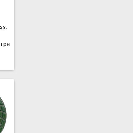
й X-
 грн