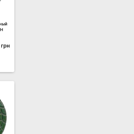
ный
CH
 грн