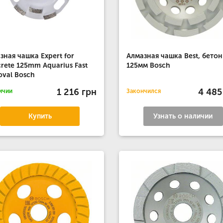
зная чашка Expert for
Алмазная чашка Best, бетон
rete 125mm Aquarius Fast
125мм Bosch
val Bosch
1 216 грн
4 485
ичии
Закончился
Купить
Узнать о наличии