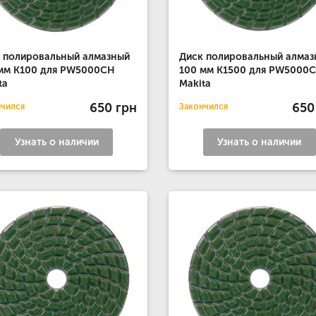
 полировальный алмазный
Диск полировальный алмаз
мм K100 для PW5000CH
100 мм K1500 для PW5000
ta
Makita
650 грн
650
нчился
Закончился
Узнать о наличии
Узнать о наличии