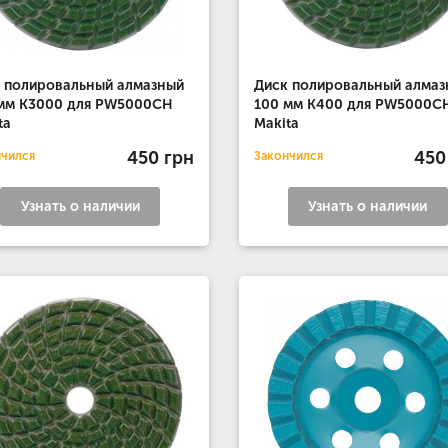
 полировальный алмазный
Диск полировальный алмаз
мм K3000 для PW5000CH
100 мм K400 для PW5000C
ta
Makita
450 грн
450
нчился
Закончился
Узнать о наличии
Узнать о наличии