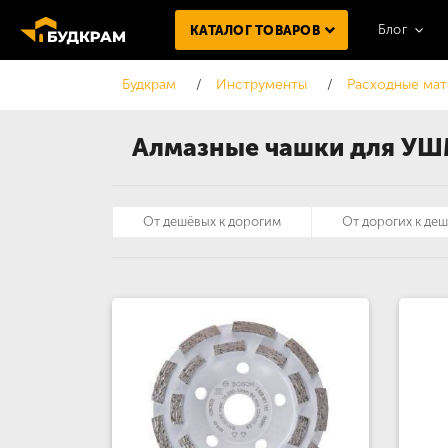
Блог
КАТАЛОГ ТОВАРОВ
Будкрам
Инструменты
Расходные мат
Алмазные чашки для У
От дешёвых к дорогим
От дорогих к де