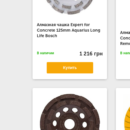
Алмазная чашка Expert for
Concrete 125mm Aquarius Long
Алма
Life Bosch
Conc
Remo
1 216 грн
В наличии
В нал
Купить