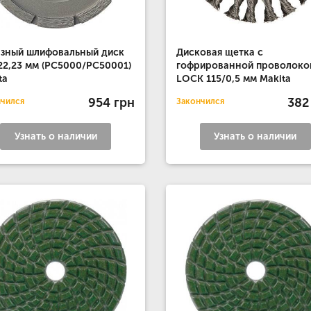
зный шлифовальный диск
Дисковая щетка с
22,23 мм (PC5000/PC50001)
гофрированной проволоко
ta
LOCK 115/0,5 мм Makita
954 грн
382
нчился
Закончился
Узнать о наличии
Узнать о наличии