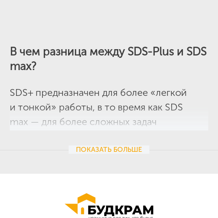
В чем разница между SDS-Plus и SDS
max?
SDS+ предназначен для более «легкой
и тонкой» работы, в то время как SDS
max — для более сложных задач
по бурению и разрушению. Этому
соответствуют не только диаметры буров,
ПОКАЗАТЬ
БОЛЬШЕ
но и конструктивные решения фиксации
хвостовиков в патроне. Хвостовики SDS+
и SDS max имеют разницу в диаметре,
количестве пазов, их размерах. Сдвиг