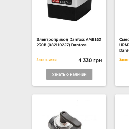
Электропривод Danfoss AMB162
Смес
230В (082H0227) Danfoss
UPM3
Danf
4 330 грн
Закончился
Зако
Узнать о наличии