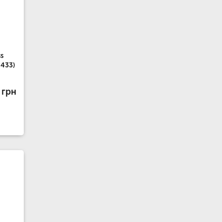
s
433)
 грн