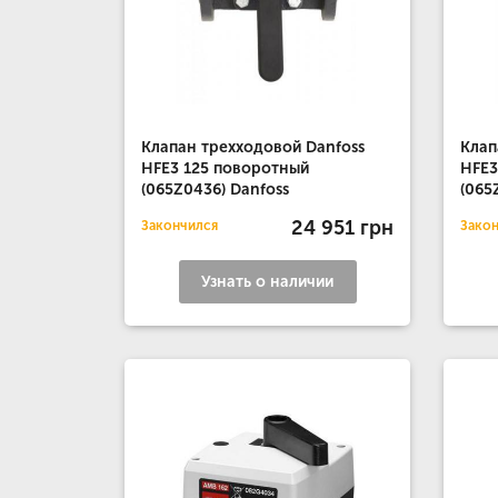
Клапан трехходовой Danfoss
Клап
HFE3 125 поворотный
HFE3
(065Z0436) Danfoss
(065
24 951 грн
Закончился
Зако
Узнать о наличии