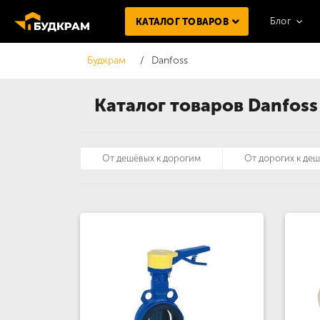
Блог
КАТАЛОГ ТОВАРОВ
Будкрам
Danfoss
Каталог товаров Danfoss
От дешёвых к дорогим
От дорогих к де