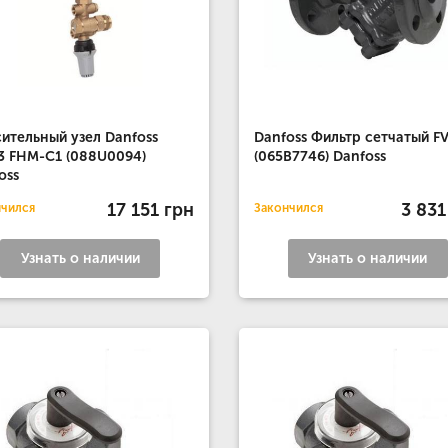
ительный узел Danfoss
Danfoss Фильтр сетчатый FV
 FHM-C1 (088U0094)
(065B7746) Danfoss
oss
17 151 грн
3 831
нчился
Закончился
Узнать о наличии
Узнать о наличии