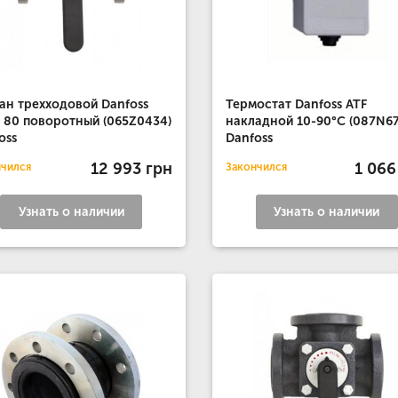
ан трехходовой Danfoss
Термостат Danfoss ATF
 80 поворотный (065Z0434)
накладной 10-90°С (087N67
oss
Danfoss
12 993 грн
1 066
нчился
Закончился
Узнать о наличии
Узнать о наличии