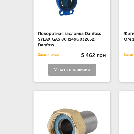
Поворотная заслонка Danfoss
Фити
SYLAX GAS 80 (149G032652)
QM 1
Danfoss
5 462 грн
Закончился
Зако
Узнать о наличии