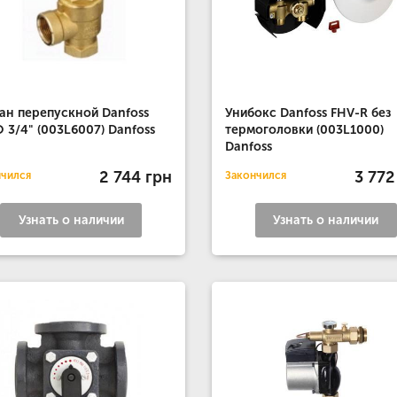
ан перепускной Danfoss
Унибокс Danfoss FHV-R без
 3/4" (003L6007) Danfoss
термоголовки (003L1000)
Danfoss
2 744 грн
3 772
нчился
Закончился
Узнать о наличии
Узнать о наличии