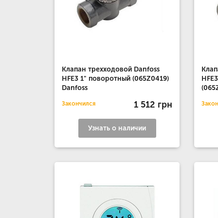
Клапан трехходовой Danfoss
Клап
HFE3 1" поворотный (065Z0419)
HFE3
Danfoss
(065
1 512 грн
Закончился
Зако
Узнать о наличии