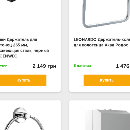
еи Держатель для
LEONARDO Держатель-кол
тенец 265 мм,
для полотенца Аква Родос
авеющая сталь, черный
. GENWEC
2 149 грн
1 476
ичии
В наличии
Купить
Купить