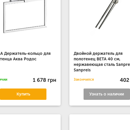
A Держатель-кольцо для
Двойной держатель для
тенца Аква Родос
полотенец BETA 40 см,
нержавеющая сталь Sanpre
Sanpreis
1 678 грн
402
ичии
Закончился
Купить
Узнать о наличии