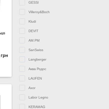
GESSI
Villeroy&Boch
Kludi
DEVIT
ьцо
AM.PM
SanSwiss
 грн
Langberger
Аква Родос
LAUFEN
Axor
Labor Legno
KERAMAG