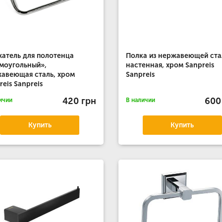
атель для полотенца
Полка из нержавеющей ста
моугольный»,
настенная, хром Sanpreis
авеющая сталь, хром
Sanpreis
reis Sanpreis
420 грн
600
ичии
В наличии
Купить
Купить