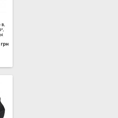
 В,
0°,
ol
 грн