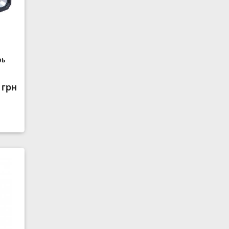
рь
 грн