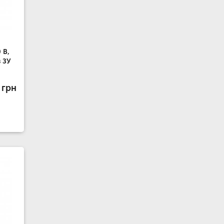
 В,
з ЗУ
 грн