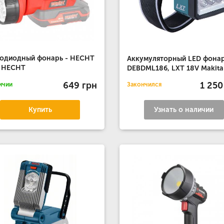
одиодный фонарь - HECHT
Аккумуляторный LED фона
6 HECHT
DEBDML186, LXT 18V Makita
649 грн
1 250
ичии
Закончился
Купить
Узнать о наличии