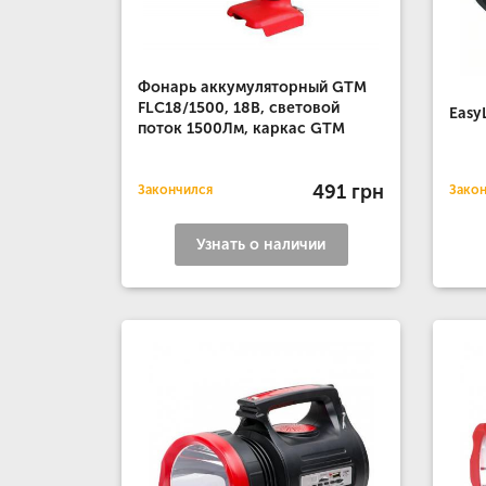
Фонарь аккумуляторный GTM
FLС18/1500, 18В, световой
Easy
поток 1500Лм, каркас GTM
491 грн
Закончился
Зако
Узнать о наличии