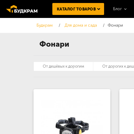
Блог
КАТАЛОГ ТОВАРОВ
Будкрам
Для дома и сада
Фонари
Фонари
От дешёвых к дорогим
От дорогих к де