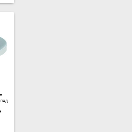
то
 под
й