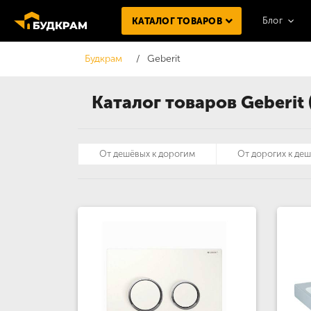
Блог
КАТАЛОГ ТОВАРОВ
Будкрам
Geberit
Каталог товаров Geberit 
От дешёвых к дорогим
От дорогих к де