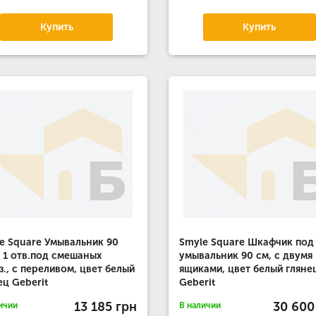
Купить
Купить
e Square Умывальник 90
Smyle Square Шкафчик под
с 1 отв.под смешаных
умывальник 90 см, с двумя
з., с переливом, цвет белый
ящиками, цвет белый гляне
ец Geberit
Geberit
13 185 грн
30 600
ичии
В наличии