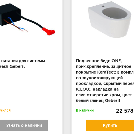
 питания для системы
Подвесное биде ONE,
resh Geberit
прих.крепление, защитное
покрытие KeraTect: в комп
со звукоизолирующей
прокладкой, скрытый пере
(CLOU), накладка на
слив.отверстие хром, цвет
белый глянец Geberit
22 578
нчился
В наличии
Узнать о наличии
Купить