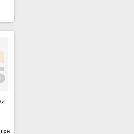
ны
 грн