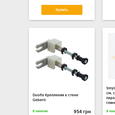
Купить
Smyl
см, 
Duofix Крепления к стене
пара
Geberit
глян
954 грн
В наличии
В нал