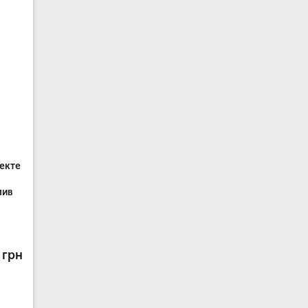
лекте
лив
 грн