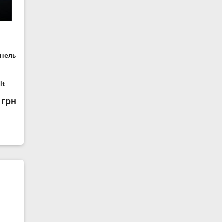
анель
it
 грн