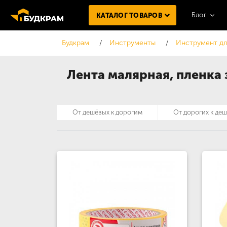
Блог
КАТАЛОГ ТОВАРОВ
Будкрам
Инструменты
Инструмент дл
Лента малярная, пленка
От дешёвых к дорогим
От дорогих к де