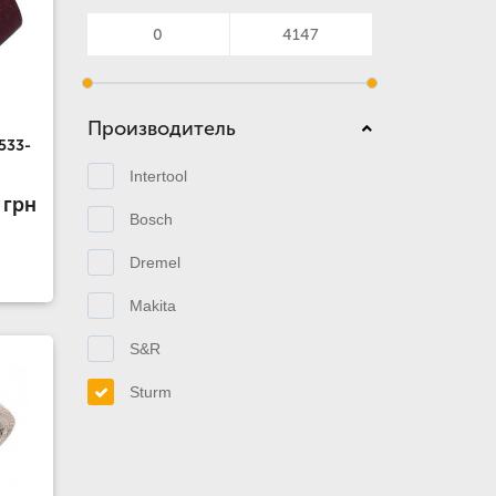
Производитель
533-
Intertool
 грн
Bosch
Dremel
Makita
S&R
Sturm