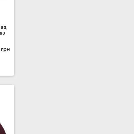
 80,
-80
 грн