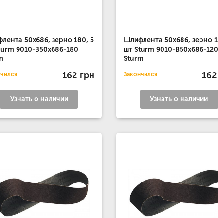
лента 50x686, зерно 180, 5
Шлифлента 50x686, зерно 1
turm 9010-B50x686-180
шт Sturm 9010-B50x686-120
m
Sturm
162 грн
162
нчился
Закончился
Узнать о наличии
Узнать о наличии