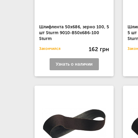
Шлифлента 50x686, зерно 100, 5
Шлиф
шт Sturm 9010-B50x686-100
5 шт
Sturm
Stur
162 грн
Закончился
Зако
Узнать о наличии