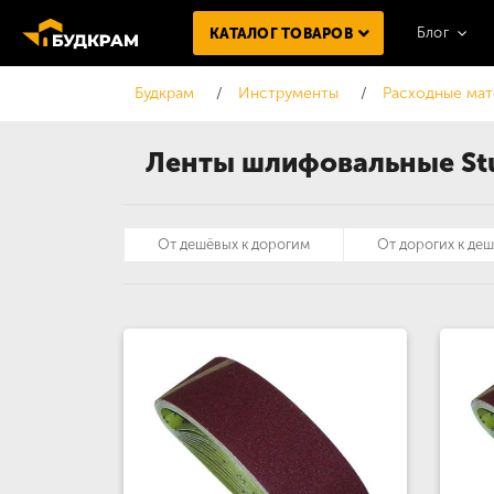
Блог
КАТАЛОГ ТОВАРОВ
Будкрам
Инструменты
Расходные мат
Ленты шлифовальные St
От дешёвых к дорогим
От дорогих к де