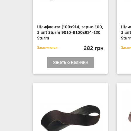
Шлифлента (100x914, зерно 100,
Шлиф
3 шт) Sturm 9010-B100x914-120
3 шт
Sturm
Stur
282 грн
Закончился
Зако
Узнать о наличии