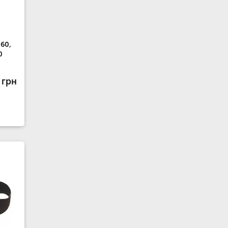
60,
0
 грн