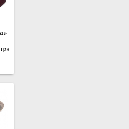
533-
 грн