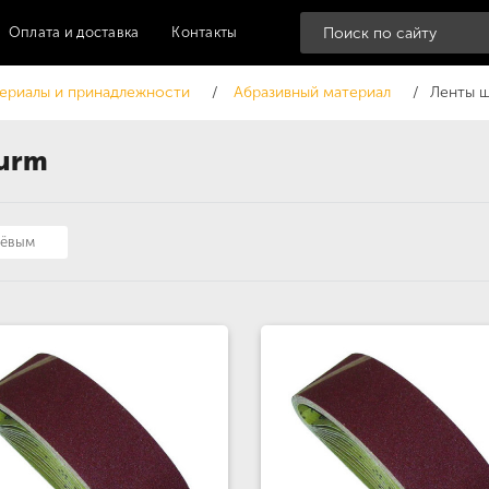
Оплата и доставка
Контакты
ериалы и принадлежности
Абразивный материал
Ленты 
urm
шёвым