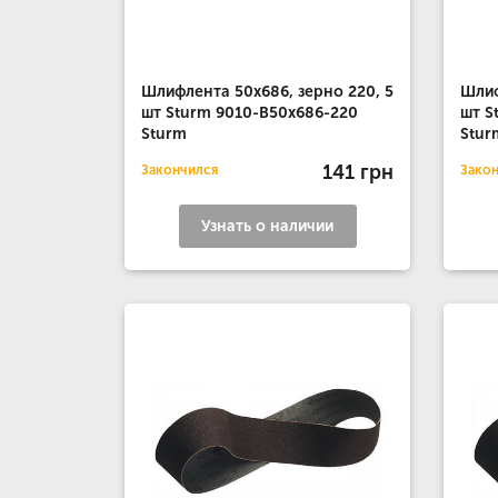
Шлифлента 50x686, зерно 220, 5
Шлиф
шт Sturm 9010-B50x686-220
шт S
Sturm
Stur
141 грн
Закончился
Зако
Узнать о наличии