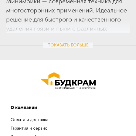
Минимойки — современная техника для
многосторонних применений. Идеальное
решение для быстрого и качественного
удаления грязи и пыли с различных
поверхностей. Основное преимущество
ПОКАЗАТЬ
БОЛЬШЕ
минимоек — высокая скорость работы,
благодаря которой чистка поверхности
проходит без дополнительных усилий
и затрат времени.
Основные преимущества минимоек
в ассортименте интернет-магазина
«
Будкрам
» — это качество, долгий срок
О компании
службы, экономия времени и сил,
Оплата и доставка
мобильность и практичность.
Гарантия и сервис
Мы предлагаем широкий ассортимент