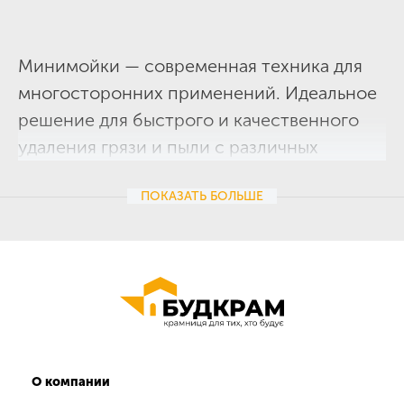
Минимойки — современная техника для
многосторонних применений. Идеальное
решение для быстрого и качественного
удаления грязи и пыли с различных
поверхностей. Основное преимущество
ПОКАЗАТЬ
БОЛЬШЕ
минимоек — высокая скорость работы,
благодаря которой чистка поверхности
проходит без дополнительных усилий
и затрат времени.
Основные преимущества минимоек
в ассортименте интернет-магазина
«
Будкрам
» — это качество, долгий срок
О компании