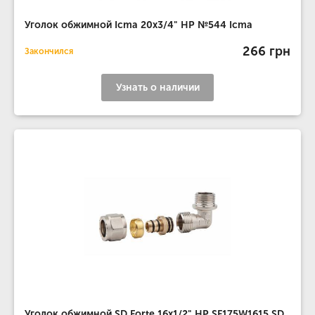
Уголок обжимной Icma 20х3/4" НР №544 Icma
266 грн
Закончился
Узнать о наличии
Уголок обжимной SD Forte 16х1/2" НР SF175W1615 SD