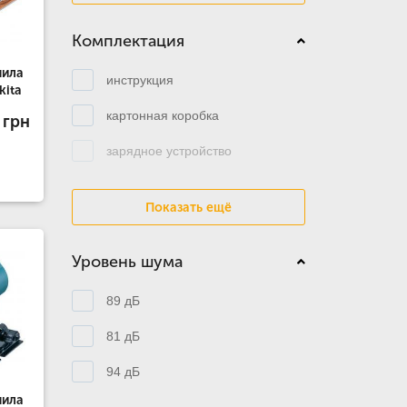
Комплектация
пила
инструкция
kita
картонная коробка
 грн
зарядное устройство
Показать ещё
Уровень шума
89 дБ
81 дБ
94 дБ
пила