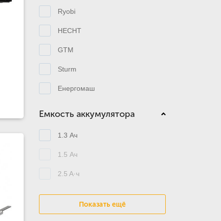
Ryobi
HECHT
GTM
Sturm
Енергомаш
Емкость аккумулятора
1.3 Ач
1.5 Ач
2.5 A·ч
Показать ещё