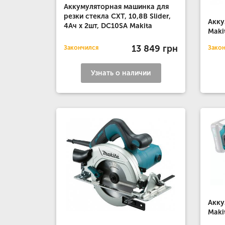
Аккумуляторная машинка для
резки стекла CXT, 10,8В Slider,
Акку
4Ач х 2шт, DC10SA Makita
Maki
13 849 грн
Закончился
Зако
Узнать о наличии
Акку
Maki