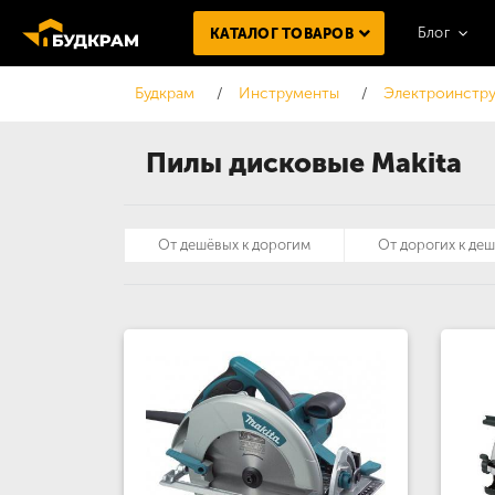
Блог
КАТАЛОГ ТОВАРОВ
Будкрам
Инструменты
Электроинстру
Пилы дисковые Makita
От дешёвых к дорогим
От дорогих к де