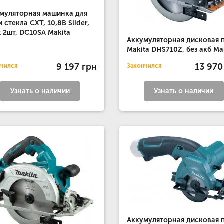
муляторная машинка для
и стекла CXT, 10,8В Slider,
х 2шт, DC10SA Makita
Аккумуляторная дисковая 
Makita DHS710Z, без акб Ma
9 197 грн
13 970
нчился
Закончился
Узнать о наличии
Узнать о наличии
Аккумуляторная дисковая 