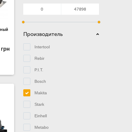
ьный
Производитель
Intertool
 грн
Rebir
P.I.T.
Bosch
Makita
Stark
Einhell
Metabo