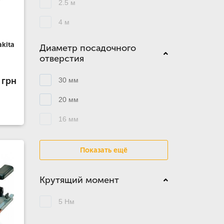
2.5 м
4 м
kita
Диаметр посадочного
отверстия
 грн
30 мм
20 мм
16 мм
Показать ещё
Крутящий момент
5 Нм