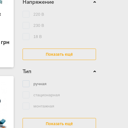
Напряжение
220 В
R
230 В
18 В
 грн
Показать ещё
Тип
ручная
стационарная
монтажная
Показать ещё