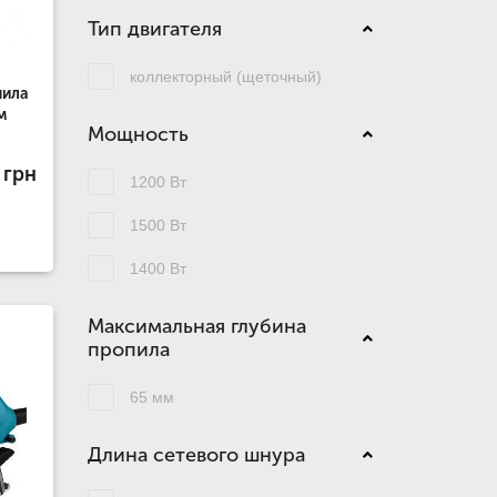
Тип двигателя
коллекторный (щеточный)
пила
м
Мощность
 грн
1200 Вт
1500 Вт
1400 Вт
Максимальная глубина
пропила
65 мм
Длина сетевого шнура